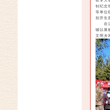
在李大
钊纪念
等单位
别开生
在
辅以展
文明乡