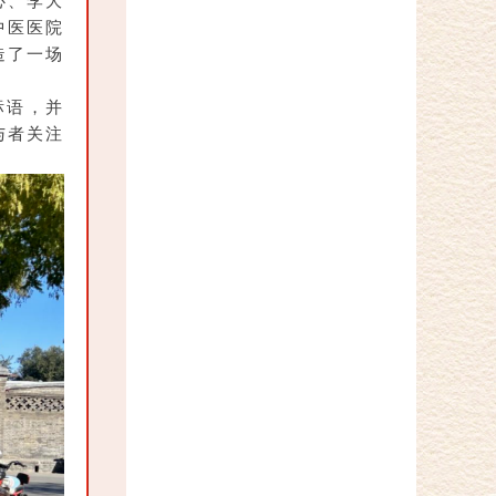
心、
李大
中医医院
造了一场
标语，并
与者关注