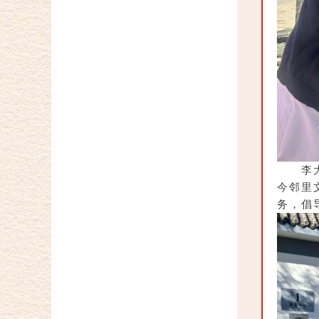
李
今邻里
务，倡