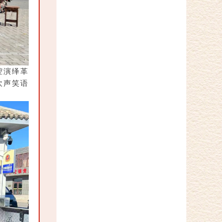
腔演绎革
欢声笑语