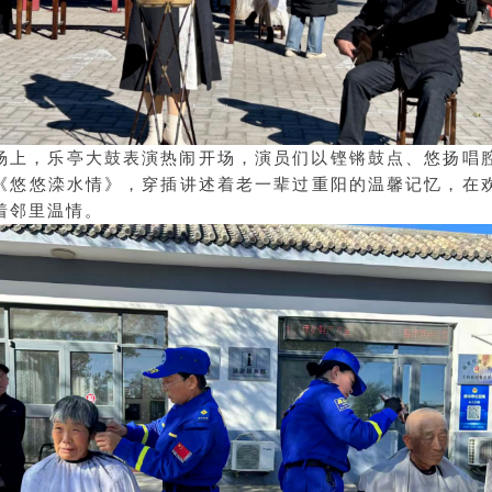
场上，乐亭大鼓表演热闹开场，演员们以铿锵鼓点、悠扬唱
《悠悠滦水情》，穿插讲述着老一辈过重阳的温馨记忆，在
着邻里温情。