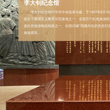
李大钊纪念馆
李大钊纪念馆经中共中央批准兴建，于1997年8月1
批百个爱国主义教育示范基地之一、全国百个红色旅游经
条红色旅游精品线路之一、全国20家“我最向往的党史纪念
旅游景区。