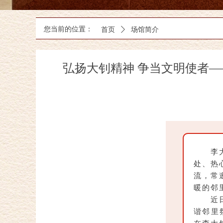
您当前的位置：
首页
ꄲ
场馆简介
弘扬大钊精神 争当文明使者—
李
处、热
流，常
暖的邻
近
谐邻里