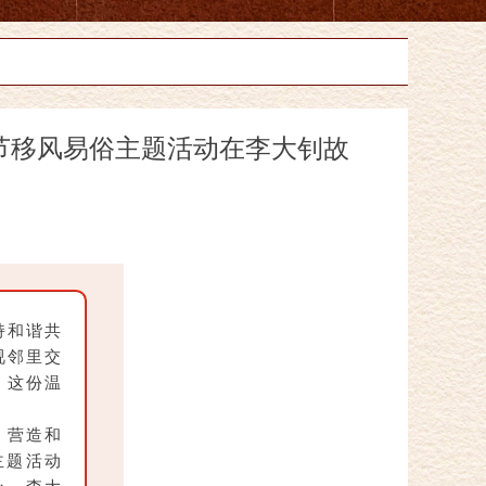
里节移风易俗主题活动在李大钊故
持和谐共
视邻里交
。这份温
。
，营造和
主题活动