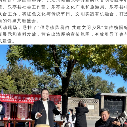
钊故居广场隆重举办。此次活动由
乐亭县新时代文明实践中
馆、
乐亭县社会工作部、
乐亭县文化广电和旅游局、乐亭县
联合主办，将红色文化与传统节日、文明实践有机融合，打
面的邻里共融盛会。
活动现场，悬挂了“倡导移风易俗 共建文明乡风”宣传横幅
板展示和资料发放，营造出浓厚的宣传氛围，有效引导了参
风建设。