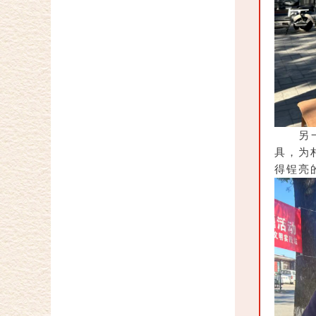
另
具，为
得锃亮