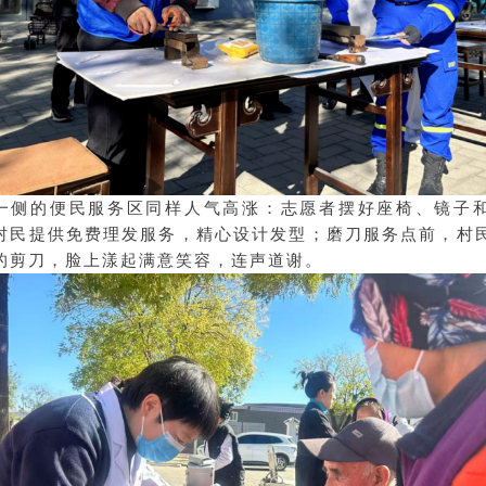
一侧的便民服务区同样人气高涨：志愿者摆好座椅、镜子
村民提供免费理发服务，精心设计发型；磨刀服务点前，村
的剪刀，脸上漾起满意笑容，连声道谢。