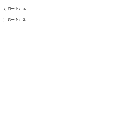
前一个：
无
ꄴ
后一个：
无
ꄲ
联系我们
CONTACTUS
李大钊纪念馆
地址：河北省乐亭县新城区觅园街1号
电话：0315-4622549