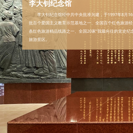
李大钊纪念馆
李大钊纪念馆经中共中央批准兴建，于1997年8月1
批百个爱国主义教育示范基地之一、全国百个红色旅游经
条红色旅游精品线路之一、全国20家“我最向往的党史纪念
旅游景区。