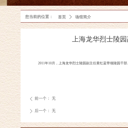
您当前的位置：
首页
ꄲ
场馆简介
上海龙华烈士陵园
2011年10月，上海龙华烈士陵园副主任黄红蓝带领陵园
前一个：
无
ꄴ
后一个：
无
ꄲ