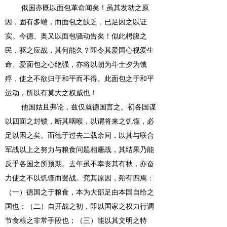
俄国亦既以面包革命闻矣！虽其发动之原
因，固有多端，而面包之缺乏，已足因之以证
实。今德、奥又以面包骚动告矣！似此枵腹之
民，驱之应战，其何能久？即令其爱国心视爱生
命、爱面包之心绝强，亦将以朝为斗士夕为饿
殍，使之不欲归于和平而不得。此面包之于和平
运动，所以有莫大之权威也！
他国姑且弗论，兹仅就德国言之。初各国谋
以四面之封锁，断其咽喉，以谓将来之饥馑，必
足以困之矣。而德于过去二载余间，以其与联合
军战以上之努力与粮食问题相鏖战，其结果乃能
反乎各国之所预期。去年虽不幸丧其有秋，亦奋
力使之不以饥馑而罢战。究其原因，殆有四焉：
（一）德国之于粮食，本为大部足由本国自给之
国也；（二）自开战之初，即以国家之权力行调
节食粮之非常手段也；（三）能以其文明之特