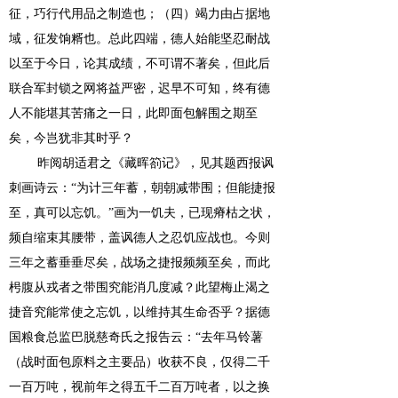
征，巧行代用品之制造也；（四）竭力由占据地
域，征发饷糈也。总此四端，德人始能坚忍耐战
以至于今日，论其成绩，不可谓不著矣，但此后
联合军封锁之网将益严密，迟早不可知，终有德
人不能堪其苦痛之一日，此即面包解围之期至
矣，今岂犹非其时乎？
昨阅胡适君之《藏晖箚记》，见其题西报讽
刺画诗云：“为计三年蓄，朝朝减带围；但能捷报
至，真可以忘饥。”画为一饥夫，已现瘠枯之状，
频自缩束其腰带，盖讽德人之忍饥应战也。今则
三年之蓄垂垂尽矣，战场之捷报频频至矣，而此
枵腹从戎者之带围究能消几度减？此望梅止渴之
捷音究能常使之忘饥，以维持其生命否乎？据德
国粮食总监巴脱慈奇氏之报告云：“去年马铃薯
（战时面包原料之主要品）收获不良，仅得二千
一百万吨，视前年之得五千二百万吨者，以之换