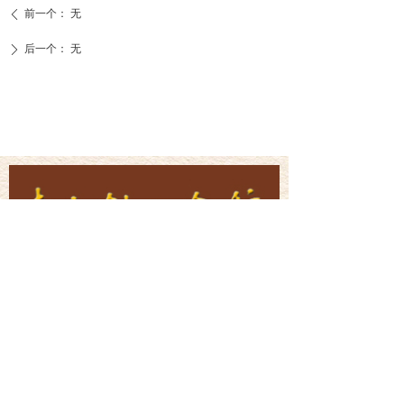
前一个：
无
ꄴ
后一个：
无
ꄲ
联系我们
CONTACTUS
李大钊纪念馆
地址：河北省乐亭县新城区觅园街1号
电话：0315-4622549