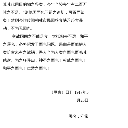
算其代用目的物之谷类，今年当较去年有二百万
吨之不足。”则德国面包问题之迫切，可得而知
矣！然则今昨传闻柏林市民因粮食缺乏起大暴
动，不为无因也。
交战国间之不能足食，大抵相去不远，和平
之曙光，必将昭发于面包问题。果由是而能解人
类旷古未有之战祸，吾人当为人类向面包而鸣其
感谢。为之狂呼曰：神圣之面包！权威之面包！
和平之面包！仁爱之面包！
《甲寅》日刊
1917年3
月25日
署名：守常