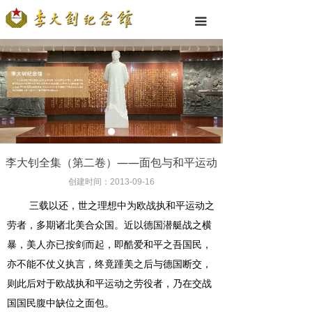
끀
李大钊全集（第二卷）——面包与和平运动
创建时间：
2013-09-16
三载以还，世之理想中为欧战执和平运动之
劳者，多期诸北美合众国。近以德国潜艇战之横
暴，美人亦已按剑而起，即酷爱和平之吾国民，
亦不能不仗义执言，终竟踵美之后与德国断交，
则此后对于欧战执和平运动之劳役者，乃在交战
国国民腹中缺位之面包。