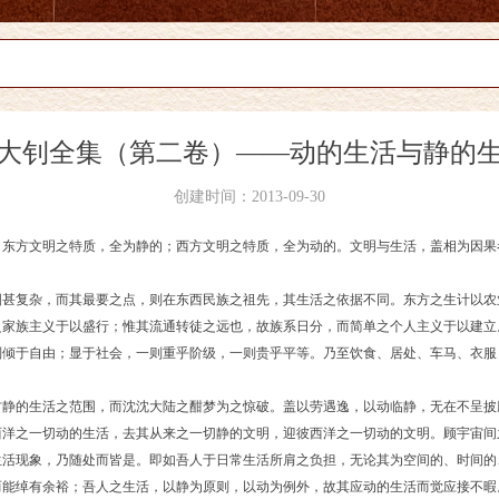
大钊全集（第二卷）——动的生活与静的
创建时间：
2013-09-30
东方文明之特质，全为静的；西方文明之特质，全为动的。文明与生活，盖相为因果
。
甚复杂，而其最要之点，则在东西民族之祖先，其生活之依据不同。东方之生计以农
之家族主义于以盛行；惟其流通转徒之远也，故族系日分，而简单之个人主义于以建立
则倾于自由；显于社会，一则重乎阶级，一则贵乎平等。乃至饮食、居处、车马、衣服
静的生活之范围，而沈沈大陆之酣梦为之惊破。盖以劳遇逸，以动临静，无在不呈披
西洋之一切动的生活，去其从来之一切静的文明，迎彼西洋之一切动的文明。顾宇宙间
生活现象，乃随处而皆是。即如吾人于日常生活所肩之负担，无论其为空间的、时间的
而能绰有余裕；吾人之生活，以静为原则，以动为例外，故其应动的生活而觉应接不暇