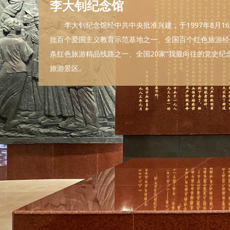
李大钊纪念馆
李大钊纪念馆经中共中央批准兴建，于1997年8月1
批百个爱国主义教育示范基地之一、全国百个红色旅游经
条红色旅游精品线路之一、全国20家“我最向往的党史纪念
旅游景区。