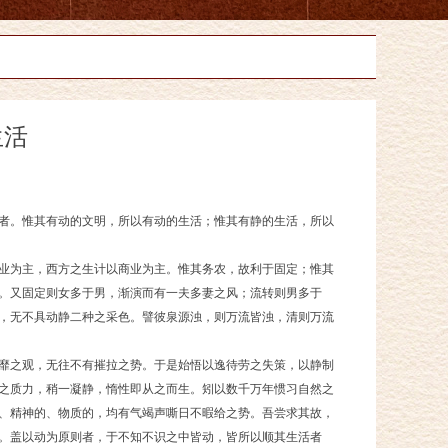
生活
者。惟其有动的文明，所以有动的生活；惟其有静的生活，所以
业为主，西方之生计以商业为主。惟其务农，故利于固定；惟其
。又固定则女多于男，渐演而有一夫多妻之风；流转则男多于
，无不具动静二种之采色。譬彼泉源浊，则万流皆浊，清则万流
靡之观，无往不有摧拉之势。于是始悟以逸待劳之失策，以静制
之质力，稍一凝静，惰性即从之而生。矧以数千万年惯习自然之
、精神的、物质的，均有气竭声嘶日不暇给之势。吾尝求其故，
。盖以动为原则者，于不知不识之中皆动，皆所以顺其生活者