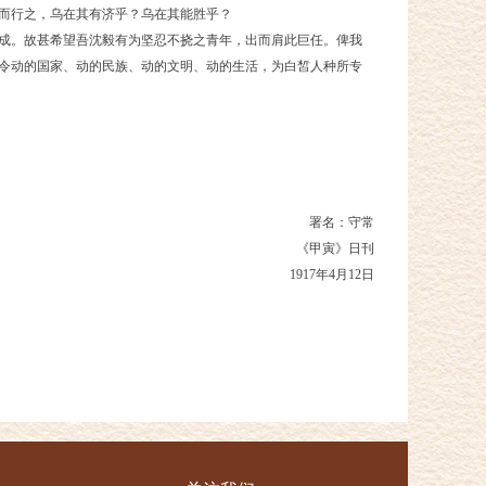
而行之，乌在其有济乎？乌在其能胜乎？
成。故甚希望吾沈毅有为坚忍不挠之青年，出而肩此巨任。俾我
令动的国家、动的民族、动的文明、动的生活，为白皙人种所专
署名：守常
《甲寅》日刊
1917年4月12日