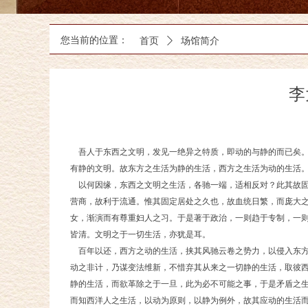
您当前的位置：
首页
ꄲ
场馆简介
李
吾人于东西之文明，发见一绝异之特质，即动的与静的而已矣。
有静的文明。故东方之生活为静的生活，西方之生活为动的生活
以何因缘，东西之文明之生活，各驰一端，适相反对？此其故固
营商，故利于流通。惟其固定居处之久也，故血统日繁，而庞大
女，渐演而有尊重妇人之习。于是著于政治，一则趋于专制，一
皆清。文明之于一切生活，亦犹是耳。
百年以还，西方之动的生活，挟其风驰云卷之势力，以侵入东方
动之非计，乃谋变法维新，不惜弃其从来之一切静的生活，取彼
静的生活，而欲革除之于一旦，此为必不可能之事，于是矛盾之
而知西洋人之生活，以动为原则，以静为例外，故其应动的生活