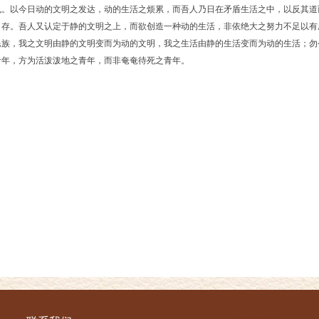
也。以今日动的文明之发达，动的生活之烦累，而吾人乃日在矛盾生活之中，以反其道
存。吾人又认定于静的文明之上，而欲创造一种动的生活，非依绝大之努力不足以有
民族，我之文明由静的文明变而为动的文明，我之生活由静的生活变而为动的生活；勿
青年，方为活泼泼地之青年，而非奄奄待死之青年。