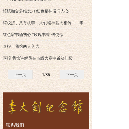
馆镇融合多维发力 红色精神浸润人心
馆校携手共育桃李，大钊精神薪火相传——李大钊纪念馆与河北乐亭第二中学开展馆校共建
红色家书诵初心 “玫瑰书香”传使命
喜报！我馆两人入选
喜报 我馆讲解员在市级大赛中斩获佳绩
上一页
1
/
35
下一页
联系我们